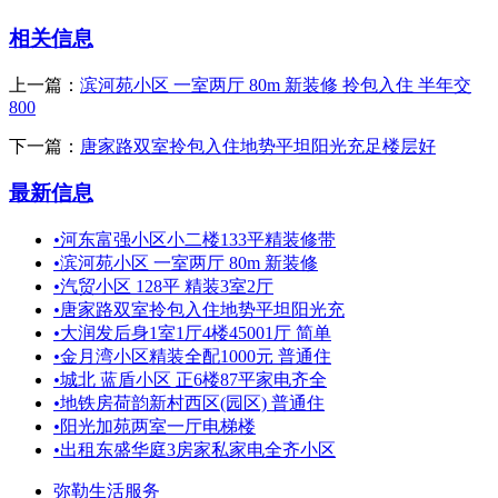
相关信息
上一篇：
滨河苑小区 一室两厅 80m 新装修 拎包入住 半年交
800
下一篇：
唐家路双室拎包入住地势平坦阳光充足楼层好
最新信息
•
河东富强小区小二楼133平精装修带
•
滨河苑小区 一室两厅 80m 新装修
•
汽贸小区 128平 精装3室2厅
•
唐家路双室拎包入住地势平坦阳光充
•
大润发后身1室1厅4楼45001厅 简单
•
金月湾小区精装全配1000元 普通住
•
城北 蓝盾小区 正6楼87平家电齐全
•
地铁房荷韵新村西区(园区) 普通住
•
阳光加苑两室一厅电梯楼
•
出租东盛华庭3房家私家电全齐小区
弥勒生活服务