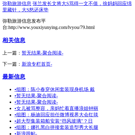
弥勒旅游信息
张兰发长文将大S骂得一文不值，徐妈妈回应绵
里藏针，大S怒还床垫
弥勒旅游信息发布平
台:http://www.youxiyunying.com/lvyou/79.html
相关信息
上一篇：
暂无结果-聚合阅读-
下一篇：
新浪专栏首页-
最新信息
•
组图：陈小春穿休闲套装现身机场 戴
•
暂无结果-聚合阅读-
•
暂无结果-聚合阅读-
•
女儿被骂整容，亲妈忙着直播浪姐钟丽
•
组图：杨迪回应担任微博视界大会红毯
•
超大型集装箱船安装“挡风玻璃”？日
•
组图：娜扎黑白拼接套装造型秀大长腿
•
新浪跟帖-