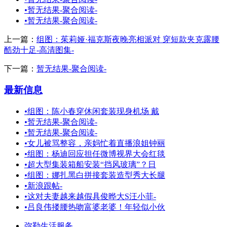
•
暂无结果-聚合阅读-
•
暂无结果-聚合阅读-
上一篇：
组图：茱莉娅·福克斯夜晚亮相派对 穿短款夹克露腰
酷劲十足-高清图集-
下一篇：
暂无结果-聚合阅读-
最新信息
•
组图：陈小春穿休闲套装现身机场 戴
•
暂无结果-聚合阅读-
•
暂无结果-聚合阅读-
•
女儿被骂整容，亲妈忙着直播浪姐钟丽
•
组图：杨迪回应担任微博视界大会红毯
•
超大型集装箱船安装“挡风玻璃”？日
•
组图：娜扎黑白拼接套装造型秀大长腿
•
新浪跟帖-
•
这对夫妻越来越假具俊晔大S汪小菲-
•
吕良伟搂腰热吻富婆老婆！年轻似小伙
弥勒生活服务