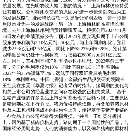
质量发展。在光明农牧大幅亏损的情况下，上海梅林仍坚持受
让其股权。公司称此次交易的原因为“进一步聚焦以肉业为主
的发展战略”。业绩增长疲软一边是受让光明农牧，进一步聚
焦以肉业为主的发展战略；另一边，上海梅林面临着增长困
境。去年上海梅林净利润预计骤降五成。根据公司2024年1月
24日发布的业绩预减公告，预计2023年度实现归属于上市公司
股东的净利润为2.10亿元到2.50亿元，与上年同期相比，预计
减少2.93亿元到2.53亿元，同比下降58.23%到50.28%。预计第
四季度公司仍处于亏损状态，亏损额在6800万元到1亿元左
右。同时，其毛利率和净利率指标也不理想。2023年前三季
度，公司的毛利率仅为10%，同比下降约1/3；净利率则由
2022年的3.5%骤降至1%，远低于同行双汇发展的毛利率
18%、净利率9%。中国（香港）金融衍生品投资研究院院长
王红英在接受《华夏时报》记者采访时指出，猪周期的变化与
相关上市公司的经营业绩之间存在较强的正相关关系。“基于
生猪产业链的许多食品上市公司都出现了巨额亏损，主要原因
是猪周期处在下行阶段。猪肉价格持续低迷，再叠加养猪原材
料及人工包括环保成本的结构性上升，使得基于养猪产业链的
一些食品上市公司都录得大幅亏损。”并且，王红英分析指
出，因为基于猪肉价格走势，猪肉属于一个周期性的产品，与
国家经济周期走势、人们的消费能力，以及饲养猪肉的原材料