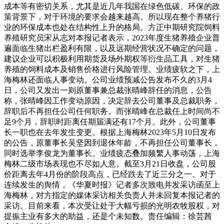
成本等有密切关系，尤其是近几年我国在绿色低碳、环保的政
策背景下，对于环境的要求会越来越高。所以现在整个养猪行
业的环保成本也处在结构性上升的格局。方正中期研究院饲料
养殖研究员宋从志对本报记者表示，2023年度生猪养殖企业普
遍面临生猪出栏盈利有限，以及远期经营状况不确定的问题，
建议企业可以积极利用期货及场外期权等衍生品工具，对生猪
养殖的饲料成本及销售价格进行风险管理。业绩疲软之下，上
海梅林还面临人事变动。公司业绩预减公告发布不久的3月4
日，公司又发出一则原董事兼总裁张晴峰辞任的消息，公告
称，张晴峰因工作变动原因，决定辞去公司董事及总裁职务，
辞职后不再担任公司任何职务。而张晴峰在总裁任上时间尚不
足9个月，辞职时距离任期届满还有17个月。此外，公司董事
长一职也在去年发生变更。根据上海梅林2023年5月10日发布
的公告，原董事长吴坚因到退休年龄，不再担任公司董事长，
同时选举李俊龙为董事长。业绩疲态叠加频繁人事动荡，上海
梅林二级市场表现也不尽如人意。截至3月21日收盘，公司股
价距离去年4月份的阶段高点，已经跌去了近三分之一。对于
连续发生的舆情，《华夏时报》记者多次致电并发采访函至上
海梅林，对方指定的媒体采访相关负责人并未回复本报记者的
采访。目前来看，本次受让处于大幅亏损的光明农牧股权，对
提振主业有多大的助益，还是个未知数。责任编辑：徐芸茜