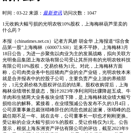
时间：03-22
来源：
最新资讯
访问次数：1047
1元收购大幅亏损的光明农牧10%股权，上海梅林葫芦里卖的
什么药？
本报（chinatimes.net.cn）记者方凤娇 胡金华 上海报道“综合食
品第一股”上海梅林（600073.SH）近来不平静。上海梅林3月
18日公告，为进一步聚焦以肉业为主的发展战略，拟向关联方
光明食品集团上海农场有限公司受让其所持有的光明农牧科技
有限公司10%股权，交易价格为1元。对此，上海梅林方面
称，公司肉类业务中包括猪肉产业的全产业链，光明农牧本来
就是合并报表中的控股子公司，主要负责产业上游的养殖部
分，1元交易价格为股权评估后的结果。股权收购背后，上海
梅林业绩增长显疲态，预计2023年净利润同比骤降超五成。牛
羊肉和生猪两大业务板块业绩下降，是上海梅林就业绩大幅亏
损给出的解释。紧接着，在业绩预减公告发布不久的3月4日，
公司原董事兼总裁张晴峰辞任的消息也掀起波澜，张晴峰的总
裁任期不足一年。就在去年，公司董事长一职也才刚刚更换。
受让标的企业大幅亏损10％的股权，受让价格仅为1元。公告
显示，根据上海东洲资产评估有限公司的评估，截至2023年9