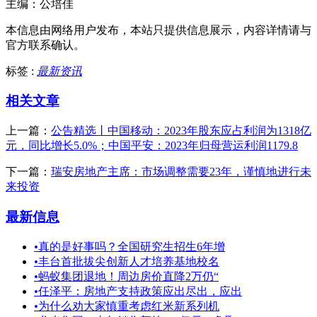
主编：公培佳
本信息由网络用户发布，
本站只提供信息展示，内容详情请与
官方联系确认。
标签 :
最新资讯
相关文章
上一篇：
公告精选丨中国移动：2023年股东应占利润为1318亿
元，同比增长5.0%；中国平安：2023年归母营运利润1179.8
下一篇：
瑞安房地产主席：市场调整需要23年，谨慎地进行未
来投资
最新信息
•
真的是好事吗？全国研究生招生6年增
•
丰台首批拔尖创新人才培养基地校名
•
蚂蚁集团退地！周边房价直降2万仍“
•
任泽平：房地产支持政策应出尽出，应出
•
为什么劝大家慎重考虑红米新系列机