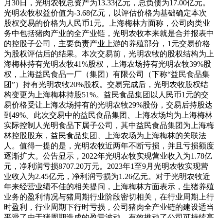
月30日，光明农牧总资产为13.33亿元，总负债为17.00亿元。
光明农牧权益价值为-3.68亿元，以评估价格为基础确定本次
股权交易的价格为人民币1元。上海梅林方面称，公司肉类业
务中包括猪肉产业的全产业链，光明农牧本来就是合并报表中
的控股子公司，主要负责产业上游的养殖部分，1元交易价格
为股权评估后的结果。本次交易前，光明农牧的股权结构为上
海梅林持有光明农牧41%股权，上海农场持有光明农牧39%股
权，上海益民食品一厂（集团）有限公司（下称“益民食品集
团”）持有光明农牧20%股权。交易完成后，光明农牧股权结
构变更为上海梅林持股51%。益民食品集团以人民币1元的交
易价格受让上海农场持有的光明农牧29%股份，交易后持股达
到49%。此次交易中的益民食品集团、上海农场均为上海梅林
实际控制人光明食品下属子公司，其中益民食品集团为上海梅
林控股股东，益民食品集团、上海农场为上海梅林的关联法
人。值得一提的是，光明农牧近两年不断亏损，并且亏损额度
逐渐扩大。公告显示，2022年光明农牧实现营业收入为1.78亿
元，净利润亏损8707.20万元。2023年1至9月光明农牧实现营
业收入为2.45亿元，净利润亏损为1.26亿元。对于光明农牧近
年来经营业绩不佳的相关提问，上海梅林方面表示，生猪养殖
业务的盈利情况与猪周期行业阶段密切相关，在行业周期上行
时盈利，行业周期下行时亏损，公司猪肉全产业链的建设适当
平滑了由于猪周期造成的盈亏波动，有效推动了公司可持续高