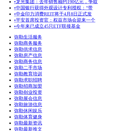
•
龙光集团：去年销售额约190亿元，争取
•
中国银行获得外观设计专利授权：“带
•
中金印力消费REIT将于4月8日正式发
•
平安首席投资官：权益市场会迎来一个
•
今年来已成立45只ETF联接基金
弥勒生活服务
弥勒商务服务
弥勒供求信息
弥勒房产信息
弥勒商务信息
弥勒二手市场
弥勒教育培训
弥勒求职招聘
弥勒招商加盟
弥勒创业投资
弥勒展会信息
弥勒旅游信息
弥勒休闲娱乐
弥勒体育健身
弥勒最新资讯
弥勒最新推文