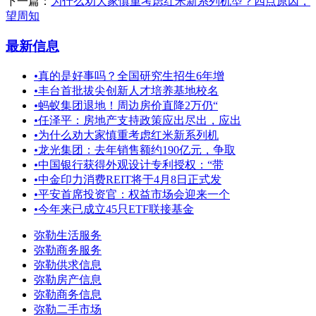
下一篇：
为什么劝大家慎重考虑红米新系列机型？四点原因，
望周知
最新信息
•
真的是好事吗？全国研究生招生6年增
•
丰台首批拔尖创新人才培养基地校名
•
蚂蚁集团退地！周边房价直降2万仍“
•
任泽平：房地产支持政策应出尽出，应出
•
为什么劝大家慎重考虑红米新系列机
•
龙光集团：去年销售额约190亿元，争取
•
中国银行获得外观设计专利授权：“带
•
中金印力消费REIT将于4月8日正式发
•
平安首席投资官：权益市场会迎来一个
•
今年来已成立45只ETF联接基金
弥勒生活服务
弥勒商务服务
弥勒供求信息
弥勒房产信息
弥勒商务信息
弥勒二手市场