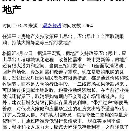
地产
时间：03-29
来源：
最新资讯
访问次数：964
任泽平：房地产支持政策应出尽出，应出早出！全面取消限
购、持续大幅降息等三招可救地产
格隆汇3月27日｜据泽平宏观，房地产支持政策应出尽出，应
出早出！考虑城镇化进程、改善性需求、城市更新等，房地产
还有很大潜力和空间。当前三招可救地产：1)全面取消限购，
回归市场化，释放刚需和改善型需求。现在是取消限购的良
机，发达国家对国内居民都没有限购措施，都是通过价格和税
收调节，而不是人为的行政手段。一二线市场如果活跃起来，
可以通过多贡献土地财政、税费拉动经济增长。在当前行业持
续低迷背景下，取消限购短期内不会引起市场迅速过热。此
外，建议新增支持银行降低存量房贷利率、“带押过户”等便民
善政；对低收入家庭和应届毕业生的租房支出给予适当补贴，
并扩大受益人群。2)持续大幅降息，包括降低二套房的存量房
贷利率，并通过降准降低银行负债成本。 现在实际利率偏
高，就业和收入压力大，应该大幅降低存量利率，之前降低了