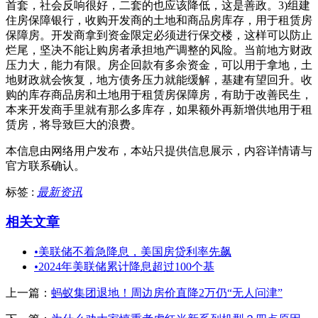
首套，社会反响很好，二套的也应该降低，这是善政。3)组建
住房保障银行，收购开发商的土地和商品房库存，用于租赁房
保障房。开发商拿到资金限定必须进行保交楼，这样可以防止
烂尾，坚决不能让购房者承担地产调整的风险。当前地方财政
压力大，能力有限。房企回款有多余资金，可以用于拿地，土
地财政就会恢复，地方债务压力就能缓解，基建有望回升。收
购的库存商品房和土地用于租赁房保障房，有助于改善民生，
本来开发商手里就有那么多库存，如果额外再新增供地用于租
赁房，将导致巨大的浪费。
本信息由网络用户发布，
本站只提供信息展示，内容详情请与
官方联系确认。
标签 :
最新资讯
相关文章
•
美联储不着急降息，美国房贷利率先飙
•
2024年美联储累计降息超过100个基
上一篇：
蚂蚁集团退地！周边房价直降2万仍“无人问津”