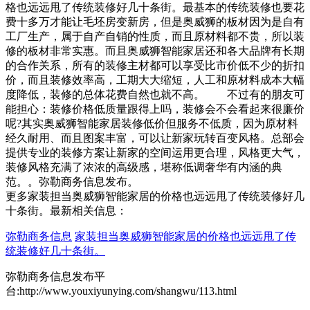
格也远远甩了传统装修好几十条街。最基本的传统装修也要花
费十多万才能让毛坯房变新房，但是奥威狮的板材因为是自有
工厂生产，属于自产自销的性质，而且原材料都不贵，所以装
修的板材非常实惠。而且奥威狮智能家居还和各大品牌有长期
的合作关系，所有的装修主材都可以享受比市价低不少的折扣
价，而且装修效率高，工期大大缩短，人工和原材料成本大幅
度降低，装修的总体花费自然也就不高。 不过有的朋友可
能担心：装修价格低质量跟得上吗，装修会不会看起来很廉价
呢?其实奥威狮智能家居装修低价但服务不低质，因为原材料
经久耐用、而且图案丰富，可以让新家玩转百变风格。总部会
提供专业的装修方案让新家的空间运用更合理，风格更大气，
装修风格充满了浓浓的高级感，堪称低调奢华有内涵的典
范。。弥勒商务信息发布。
更多家装担当奥威狮智能家居的价格也远远甩了传统装修好几
十条街。最新相关信息：
弥勒商务信息
家装担当奥威狮智能家居的价格也远远甩了传
统装修好几十条街。
弥勒商务信息发布平
台:http://www.youxiyunying.com/shangwu/113.html