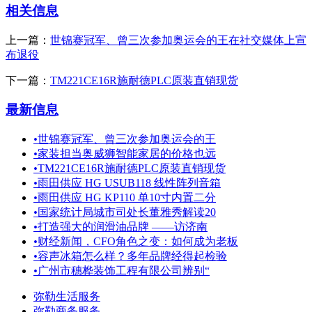
相关信息
上一篇：
世锦赛冠军、曾三次参加奥运会的王在社交媒体上宣
布退役
下一篇：
TM221CE16R施耐德PLC原装直销现货
最新信息
•
世锦赛冠军、曾三次参加奥运会的王
•
家装担当奥威狮智能家居的价格也远
•
TM221CE16R施耐德PLC原装直销现货
•
雨田供应 HG USUB118 线性阵列音箱
•
雨田供应 HG KP110 单10寸内置二分
•
国家统计局城市司处长董雅秀解读20
•
打造强大的润滑油品牌 ——访济南
•
财经新闻，CFO角色之变：如何成为老板
•
容声冰箱怎么样？多年品牌经得起检验
•
广州市穗桦装饰工程有限公司辨别“
弥勒生活服务
弥勒商务服务