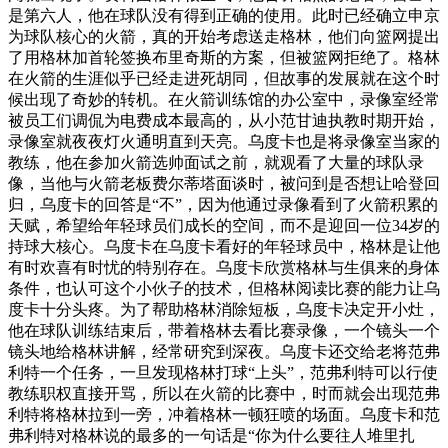
是第六人，他在球队没有得到正确的使用。此时已经确立申京
为球队核心的火箭，真的开始考虑送走格林，他们向篮网提出
了用格林加首轮签换布里奇斯的方案，但被篮网拒绝了。格林
在火箭的生涯似乎已经走进死胡同，但故事的发展就在这个时
候出现了奇妙的转机。在火箭训练馆的办公室中，录像室经常
被员工们调侃为电费成本最高的，从小范甘迪执教时期开始，
录像室就夜夜灯火通明直到天亮。乌度卡也是将录像室当家的
教练，他在参加火箭选帅面试之前，就观看了大量的球队录
像，当他与火箭老板费尔蒂塔面谈时，被问到是否想让哈登回
归，乌度卡的回答是“不”，因为他通过录像看到了火箭积累的
天赋，希望给年轻球员们成长的空间，而不是迎回一位34岁的
持球大核心。乌度卡在乌度卡看好的年轻球员中，格林是让他
有时欢喜有时忧的特别存在。乌度卡欣赏格林与生俱来的身体
条件，也认可这个小伙子的技术，但格林阅读比赛的能力让乌
度卡十分头疼。为了帮助格林消除短板，乌度卡决定开小灶，
他在球队训练结束后，带着格林去看比赛录像，一个镜头一个
镜头地给格林讲解，经常研究到深夜。乌度卡还交给老将范弗
利特一个任务，一旦发现格林打球“上头”，范弗利特可以行使
教练职权直接开骂，所以在火箭的比赛中，时而就会出现范弗
利特将格林拉到一旁，冲着格林一顿狂喷的场面。乌度卡和范
弗利特对格林说的最多的一句话是“你为什么要往人堆里扎