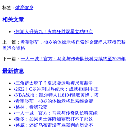
标签 :
体育健身
相关文章
•
超湖人升第九！火箭狂胜双星立功申京
上一篇：
希望渺茫，48岁的体操老将丘索维金娜尚未获得巴黎
奥运会资格
下一篇：
一人一城！官方：马竞与传奇队长科克续约至2025年
最新信息
•
三角裤太窄了？夏思凝运动裤尺度惹争
•
2622！C罗冲刺世界纪录：成就4国射手王
•
NBA战报：凯尔特人118104轻取黄蜂，塔
•
希望渺茫，48岁的体操老将丘索维金娜
•
格林，看我72变
•
一人一城！官方：马竞与传奇队长科克续
•
隆多：如果勇士连附加赛都打不了那这
•
路威：还好乌布雷没有骂裁判的历史不