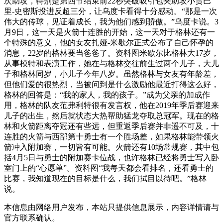
次助攻，特别是第四节结束前22秒突破吸引包夹助攻小贾巴
里-史密斯投进反超三分，让乌度卡看得十分感动。“那是一次
伟大的传球，见证着成长，我为他们感到骄傲。”乌度卡说。3
月9日，这一天是火箭十连胜的开始，这一天对于格林还有一
个特殊的意义，他的女友扎娅-米歇尔正式公布了自己怀孕的
消息，22岁的格林要当爸爸了。资料图米歇尔比格林大17岁，
从事模特和表演工作，她在与格林交往前生过两个儿子，大儿
子和格林同岁，小儿子今年八岁。虽然格林与女友有年龄差，
但他们爱的很热烈，当被问到是什么激励他最近打得这么好，
格林的回答是：“我的家人，我的孩子。”成为父亲的加成作
用，格林的队友范弗利特很有发言权，他在2019年季后赛迎来
儿子的出生，然后就状态大热帮助猛龙夺取总冠军。现在的格
林和火箭距离夺冠还有些远，但重返季后赛并非遥不可及，十
连胜的火箭与西部第十勇士有一个胜场差，如果格林能带领火
箭冲入附加赛，一切皆有可能。火箭还有10场常规赛，其中包
括4月5日与勇士的附加赛卡位战，也许格林已经将勇士写入卧
室门上的“心愿单”。资料图“我每天都会看排名，还看勇士的
比赛，我知道现在的目标是什么，我们拭目以待吧。”格林
说。
本信息由网络用户发布，
本站只提供信息展示，内容详情请与
官方联系确认。