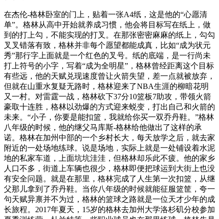
在杰伦-格林卧室的门上，贴着一张A4纸，这是他的“心愿清
单”。格林从高中开始就养成习惯，他会将目标写在纸上，做
到的打上勾，不能实现的打叉。在那张密密麻麻的纸上，勾勾
叉叉错落有致，格林并非每个愿望都能成真，比如“成为状元
秀”那行字上面就是一个红色的叉号。纸的底端，是一行尚未
打上符号的小字，写着“成为全明星”，格林曾经距离这个目标
有些远，他的天赋兑现速度曾让火箭失望，差一点就被放弃，
但就在山重水复疑无路时，格林迎来了NBA生涯的柳暗花明
又一村。对雷霆一战，格林砍下37分10篮板7助攻，带领火箭
豪取十连胜，格林以劲爆的方式迎来蜕变，打出自己和火箭的
未来。“小子，你要是能扣篮，我就给你买一双乔丹鞋。”格林
八年级的时候，他的继父马库斯-格林给他做出了这样的承
诺。格林在加州中部的一个乡村长大，每天放学之后，就去家
附近的一处场地练球。说是场地，实际上就是一处铺设着水泥
地的私家车道，上面坑坑洼洼，但格林却乐此不疲。他的家乡
人口不多，街道上车辆也很少，格林即便把球运到大街上也没
有安全问题。就是在那里，格林完成了人生第一次扣篮，从继
父那儿拿到了乔丹鞋。当你八年级的时候就能征服篮筐，夸一
句天赋异禀并不为过，格林的篮球之路就是一位天才少年的成
长旅程。2017年夏天，15岁的格林去加州大学洛杉矶分校参加