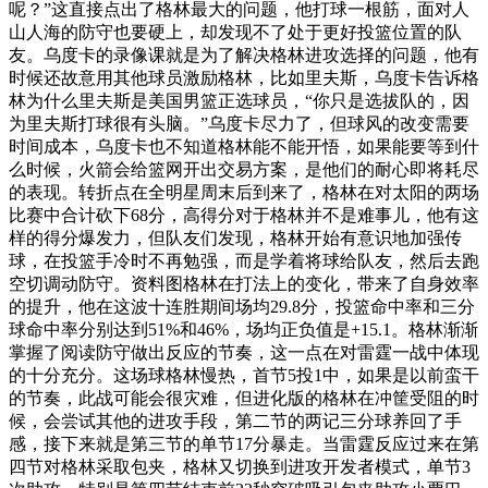
呢？”这直接点出了格林最大的问题，他打球一根筋，面对人
山人海的防守也要硬上，却发现不了处于更好投篮位置的队
友。乌度卡的录像课就是为了解决格林进攻选择的问题，他有
时候还故意用其他球员激励格林，比如里夫斯，乌度卡告诉格
林为什么里夫斯是美国男篮正选球员，“你只是选拔队的，因
为里夫斯打球很有头脑。”乌度卡尽力了，但球风的改变需要
时间成本，乌度卡也不知道格林能不能开悟，如果能要等到什
么时候，火箭会给篮网开出交易方案，是他们的耐心即将耗尽
的表现。转折点在全明星周末后到来了，格林在对太阳的两场
比赛中合计砍下68分，高得分对于格林并不是难事儿，他有这
样的得分爆发力，但队友们发现，格林开始有意识地加强传
球，在投篮手冷时不再勉强，而是学着将球给队友，然后去跑
空切调动防守。资料图格林在打法上的变化，带来了自身效率
的提升，他在这波十连胜期间场均29.8分，投篮命中率和三分
球命中率分别达到51%和46%，场均正负值是+15.1。格林渐渐
掌握了阅读防守做出反应的节奏，这一点在对雷霆一战中体现
的十分充分。这场球格林慢热，首节5投1中，如果是以前蛮干
的节奏，此战可能会很灾难，但进化版的格林在冲筐受阻的时
候，会尝试其他的进攻手段，第二节的两记三分球养回了手
感，接下来就是第三节的单节17分暴走。当雷霆反应过来在第
四节对格林采取包夹，格林又切换到进攻开发者模式，单节3