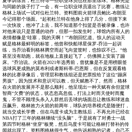
夏季训练营，杜兰特等一些职业球员也在那里练球。格林先是
与同龄的孩子打了一会，有一位职业球员退出了比赛，教练让
格林上场试一试对位杜兰特。资料图前火箭球员鲍比-布朗至
今记得那个场面。“起初杜兰特在他身上得了几分，但接下来
一次快攻，他冲了上去，我不知道那个扣篮是否被录像，也许
对他来说只是普通的动作，但那一扣发生时，球馆内所有人的
表情都像是‘哇塞，我的天啊！’”布朗回忆道。惊人的运动天
赋是格林最鲜明的标签，他曾和快船球星保罗-乔治一起训
练，当乔治看到格林腾空而起飞向篮筐时，也惊叹不已。“他
甚至没有助跑，就在地板上直接起飞了，仿佛脚上安装了蹦
床。”乔治说。火箭在2021年选秀前，曾犹豫是不是用榜眼签
选球风更成熟的莫布利或者斯科蒂-巴恩斯，但在反复观看格
林的比赛录像后，管理层和教练组还是把票投给了这位“蹦床
男孩”，因为技术和意识可以教，但天赋教不了。然而，格林
在火箭的发展并不是那么顺利，他呈现出一种天赋有余但篮球
智商“欠费”的状态，状态忽高忽低，打法上时而天使时而魔
鬼，不管不顾埋头杀入人群然后丢球的场面总让教练和球迷血
压飙升。格林效力火箭的前两年，球队的培养模式是随便打，
就当交成长学费，但在乌度卡成为主教练后，不再允许已经在
NBA打了三年的格林继续“没头脑”，于是就有了对勇士一战
第四节时格林“坐穿”板凳，然后乌度卡可能让格林打替补的传
闻就出现了。资料图格林很生气，他告诉相熟的记者，自己不