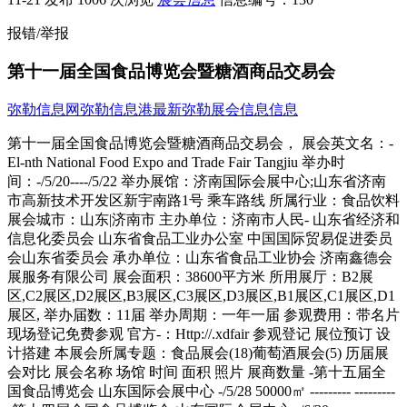
报错/举报
第十一届全国食品博览会暨糖酒商品交易会
弥勒信息网
弥勒信息港
最新弥勒展会信息信息
第十一届全国食品博览会暨糖酒商品交易会， 展会英文名：- El-nth National Food Expo and Trade Fair Tangjiu 举办时间：-/5/20----/5/22 举办展馆：济南国际会展中心;山东省济南市高新技术开发区新宇南路1号 乘车路线 所属行业：食品饮料 展会城市：山东|济南市 主办单位：济南市人民- 山东省经济和信息化委员会 山东省食品工业办公室 中国国际贸易促进委员会山东省委员会 承办单位：山东省食品工业协会 济南鑫德会展服务有限公司 展会面积：38600平方米 所用展厅：B2展区,C2展区,D2展区,B3展区,C3展区,D3展区,B1展区,C1展区,D1展区, 举办届数：11届 举办周期：一年一届 参观费用：带名片现场登记免费参观 官方-：Http://.xdfair 参观登记 展位预订 设计搭建 本展会所属专题：食品展会(18)葡萄酒展会(5) 历届展会对比 展会名称 场馆 时间 面积 照片 展商数量 -第十五届全国食品博览会 山东国际会展中心 -/5/28 50000㎡ --------- --------- -第十四届全国食品博览会 山东国际会展中心 -/6/30 40000（C、D、E馆）㎡ --------- --------- -第十三届全国食品博览会暨糖酒 济南国际会展中心 -/5/10 40000㎡ --------- --------- -第十二届全国食品博览会暨糖酒 济南国际会展中心 -/5/20 38600㎡ --------- 194家;查看 -第十一届全国食品博览会暨糖酒 济南国际会展中心 -/5/20 38600㎡ --------- --------- -第十届全国食品博览会暨糖酒商 济南国际会展中心 -/5/20 21600㎡ --------- --------- -第九届全国食品博览会暨糖酒商 济南国际会展中心 -/5/22 -0㎡ --------- --------- -第八届全国食品博览会暨糖酒商 济南国际会展中心 -/5/23 14200㎡ --------- --------- -第七届全国食品博览会暨济南糖 济南国际会展中心 -/5/24 14200㎡ --------- 305家;查看 展会简介 全国食品博览会暨糖酒商品交易会迄今为止已成功举办10届，CNFE据不完全统计，累计展出面积110000平方米，参展企业11600余家，共吸引观众达90万人次，贸易成交总额达百余亿元，并举办了多场高峰论坛、主题活动，其规模、影响力名列全国食品行业展前茅，为推动我国糖酒副食品行业的发展做出了巨大的贡献，促进了国内与国际间食品文化的交流与合作。上届CNFE有来自美国、日本、韩国、中国-、中国-、澳门及国内21个省市的1800余家企业参展，到会观众10万余人，-、-、澳门等地区都在组团参展，展出面积约计50000平方米，标准展位-多个，总交易额达21亿元-。为推动中国糖酒食品行业快速发展5月继续在济南国际会展中心举办;-第11届全国食品博览会;，本届交易会不论规模和档次都将突破历届之最，欢迎广大厂商前来参展、参观！; 参展范围 一、酒水展区：各种白酒、红酒、啤酒、保健酒、养生酒、黄酒、果露酒、葡萄酒、烈性酒等；二、饮料展区：各种营养型饮料、茶饮料、乳制品饮料、碳酸饮料、果汁饮料、矿物质水，纯净水，苏打