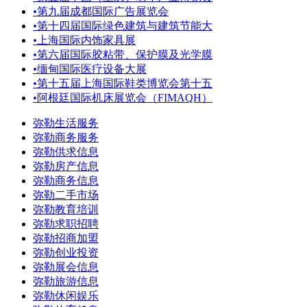
•
第九届成都国际广告展览会
•
第十四届国际绿色建筑与建筑节能大
•
上海国际内饰家具展
•
第六届国际胶粘带、保护膜及光学膜
•
缅甸国际医疗设备大展
•
第十五届上海国际鞋类博览会第十五
•
阿根廷国际机床展览会（FIMAQH）
弥勒生活服务
弥勒商务服务
弥勒供求信息
弥勒房产信息
弥勒商务信息
弥勒二手市场
弥勒教育培训
弥勒求职招聘
弥勒招商加盟
弥勒创业投资
弥勒展会信息
弥勒旅游信息
弥勒休闲娱乐