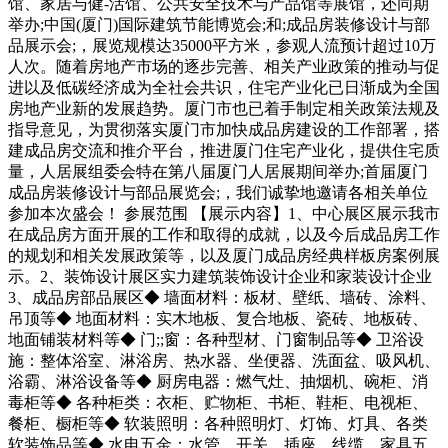
馆、家居与健-活馆、公共安全技术与产品馆等展馆，还同期
举办;中国(厦门)国际建筑节能博览会;和;成品房装修设计与部
品展示会;，展览规模达35000平方米，参观人流预计超过10万
人次。随着房地产市场的逐步完善、相关产业政策的推动与促
进以及低碳经济成为全社会共识，住宅产业化已日渐成为全国
房地产业新的发展趋势。厦门市也已着手制定相关政策法规及
指导意见，为贯彻落实厦门市加快成品房建设的工作部署，搭
建成品房交流和推介平台，推进厦门住宅产业化，提供住宅质
量，人居展组委会特在第八届厦门人居展期间举办;首届厦门
成品房装修设计与部品展览会;，我们诚挚地邀请各相关单位
参加本次盛会！ 参展范围 【展示内容】1、中心展区展示我市
在成品房方面开展的工作和取得的成就，以及今后成品房工作
的规划和相关发展政策等，以及厦门成品房经典样板房案例展
示。2、装饰设计展区实力建筑装饰设计企业和家装设计企业
3、成品房部品展区◆ 墙面材料：板材、壁纸、墙砖、涂料、
吊顶等◆ 地面材料：实木地板、复合地板、瓷砖、地板砖、
地面铺装材料等◆ 门;;窗：各种型材、门窗制品等◆ 卫浴设
施：整体浴室、淋浴房、热水器、坐便器、洗面盆、吸风机、
浴霸、淋浴设备等◆ 厨房电器：燃气灶、抽烟机、碗柜、消
毒柜等◆ 各种柜类：衣柜、贮物柜、书柜、鞋柜、电视柜、
餐柜、橱柜等◆ 软装照明：各种照明灯、灯饰、灯具、各类
软装饰品等◆ 水电五金：水管、开关、插座、线缆、家具五