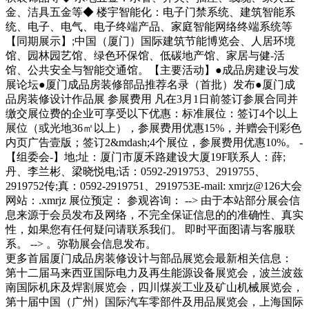
金、洁具五金等◆ 楼宇智能化：电子门禁系统、建筑智能系
统、电子、电气、电子终端产品、家庭智能网络终端系统等
【同期展示】;中国（厦门）国际建筑节能博览会、人居环境
馆、园林园艺馆、绿色环保馆、低碳地产馆、家居与健-活
馆、公共安全与智能交通馆。【主要活动】●成品房建设与发
展论坛●厦门成品房装修部品推荐名录（首批）发布●厦门成
品房装修设计作品展 参展费用 凡在3月1日前签订参展合同并
缴交展位费的企业可享受以下优惠：标准展位：签订4个以上
展位（或光地36㎡以上），参展费用优惠15%，并赠会刊彩色
内页广告壹版；签订2&mdash;4个展位，参展费用优惠10%。 -
【组委会-】地;址：厦门市厦禾路建设大厦19F联系人：薛;
丹、李兰彬、梁晓悦电;话：0592-2919753、2919755、
2919752传;真：0592-2919751、2919753E-mail: xmrjz@126大会
网站：.xmrjz 展位预定： 参观咨询： --> 由于本站部分展会信
息来源于会员发布及网络，不完全保证信息的的准确性、真实
性，如果您有任何疑问请联系我们。 即时平面图请与客服联
系。 --> 。弥勒展会信息发布。
更多首届厦门成品房装修设计与部品展览会最新相关信息：
第十二届马来西亚国际电力及再生能源设备展览会，波兰波兹
南国际机床及焊割展览会，四川煤炭工业及矿山机械展览会，
第十届中国（广州）国际汽车零部件及用品展览会，上海国际