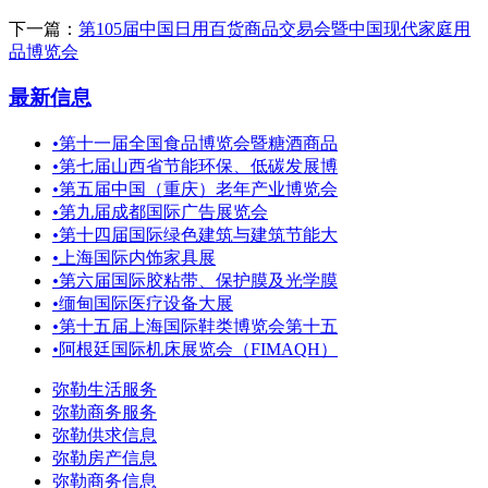
下一篇：
第105届中国日用百货商品交易会暨中国现代家庭用
品博览会
最新信息
•
第十一届全国食品博览会暨糖酒商品
•
第七届山西省节能环保、低碳发展博
•
第五届中国（重庆）老年产业博览会
•
第九届成都国际广告展览会
•
第十四届国际绿色建筑与建筑节能大
•
上海国际内饰家具展
•
第六届国际胶粘带、保护膜及光学膜
•
缅甸国际医疗设备大展
•
第十五届上海国际鞋类博览会第十五
•
阿根廷国际机床展览会（FIMAQH）
弥勒生活服务
弥勒商务服务
弥勒供求信息
弥勒房产信息
弥勒商务信息