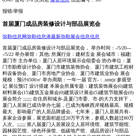
报错/举报
首届厦门成品房装修设计与部品展览会
弥勒信息网
弥勒信息港
最新弥勒展会信息信息
首届厦门成品房装修设计与部品展览会， 举办时间：-/5/20---
-/5/22 举办展馆：其他; 所属行业：建材五金 展会城市：福建|
厦门市 主办单位：厦门人居环境展示会组委会 协办单位：厦
门市勘察设计协会、厦门市建筑装饰协会、厦门市建筑工程材
料设备协会、厦门市房地产业协会、厦门市建筑业协会 展会
规模：预计6500㎡ 举办周期：一年一届 官方-：.xmrjz 参观登
记 展位预订 设计搭建 本展会所属专题：建筑装饰展会(0)建筑
材料展会(15)建筑五金展会(0)建筑设计展会(5)建筑节能展会(0)
展会简介 ;;;;;;; 在住房和城乡-及厦门市委、市-的大力支持下，
厦门人居展已成功举办七届，已成为海峡西岸规格最高、规模
最大、影响最广的人居品牌盛会。七年来，厦门人居展共有-
多家企业参展，展览面积超过20万平方米，参观人数超过80万
人次。;;;;;;; 第八届厦门人居展设立人居环境馆、建筑节能馆、
园林园艺馆、绿色环保馆、低碳地产馆、成品房设计与部品