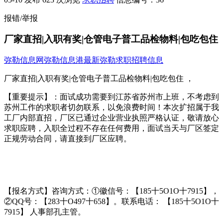
报错/举报
厂家直招|入职有奖|仓管电子普工品检物料|包吃包住
弥勒信息网
弥勒信息港
最新弥勒求职招聘信息
厂家直招|入职有奖|仓管电子普工品检物料|包吃包住 ，
【重要提示】：面试成功需要到江苏省苏州市上班，不考虑到
苏州工作的求职者切勿联系，以免浪费时间！本次扩招属于我
工厂内部直招，厂区已通过企业营业执照严格认证，敬请放心
求职应聘，入职全过程不存在任何费用，面试当天与厂区签定
正规劳动合同，请直接到厂区应聘。
【报名方式】咨询方式：①徽信号：【185十5O1O十7915】，
②QQ号：【283十O497十658】。联系电话： 【185十5O1O十
7915】 人事部孔主管。