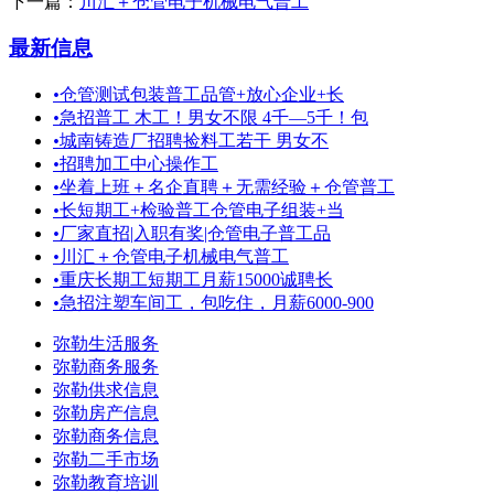
下一篇：
川汇＋仓管电子机械电气普工
最新信息
•
仓管测试包装普工品管+放心企业+长
•
急招普工 木工！男女不限 4千—5千！包
•
城南铸造厂招聘捡料工若干 男女不
•
招聘加工中心操作工
•
坐着上班＋名企直聘＋无需经验＋仓管普工
•
长短期工+检验普工仓管电子组装+当
•
厂家直招|入职有奖|仓管电子普工品
•
川汇＋仓管电子机械电气普工
•
重庆长期工短期工月薪15000诚聘长
•
急招注塑车间工，包吃住，月薪6000-900
弥勒生活服务
弥勒商务服务
弥勒供求信息
弥勒房产信息
弥勒商务信息
弥勒二手市场
弥勒教育培训