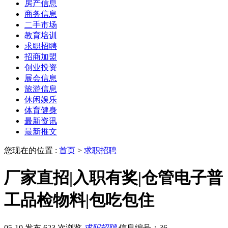
房产信息
商务信息
二手市场
教育培训
求职招聘
招商加盟
创业投资
展会信息
旅游信息
休闲娱乐
体育健身
最新资讯
最新推文
您现在的位置 :
首页
>
求职招聘
厂家直招|入职有奖|仓管电子普
工品检物料|包吃包住
05-10 发布
623 次浏览
求职招聘
信息编号：36