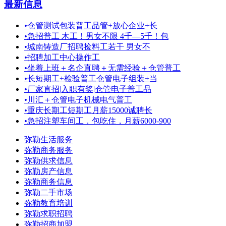
最新信息
•
仓管测试包装普工品管+放心企业+长
•
急招普工 木工！男女不限 4千—5千！包
•
城南铸造厂招聘捡料工若干 男女不
•
招聘加工中心操作工
•
坐着上班＋名企直聘＋无需经验＋仓管普工
•
长短期工+检验普工仓管电子组装+当
•
厂家直招|入职有奖|仓管电子普工品
•
川汇＋仓管电子机械电气普工
•
重庆长期工短期工月薪15000诚聘长
•
急招注塑车间工，包吃住，月薪6000-900
弥勒生活服务
弥勒商务服务
弥勒供求信息
弥勒房产信息
弥勒商务信息
弥勒二手市场
弥勒教育培训
弥勒求职招聘
弥勒招商加盟